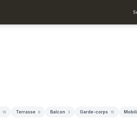
S
Terrasse
Balcon
Garde-corps
Mobil
19
8
3
15