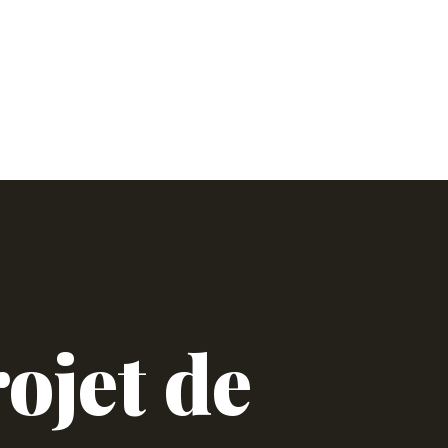
errasse
obilier
ojet de