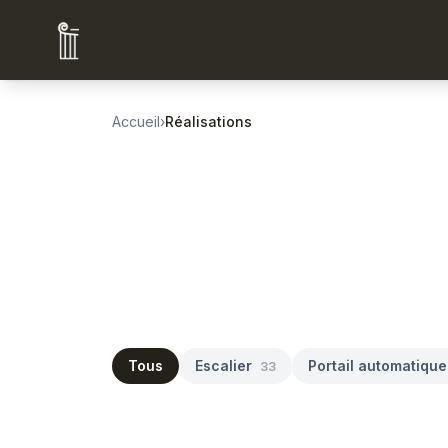
Accueil
›
Réalisations
Tous
Escalier
Portail automatique
33