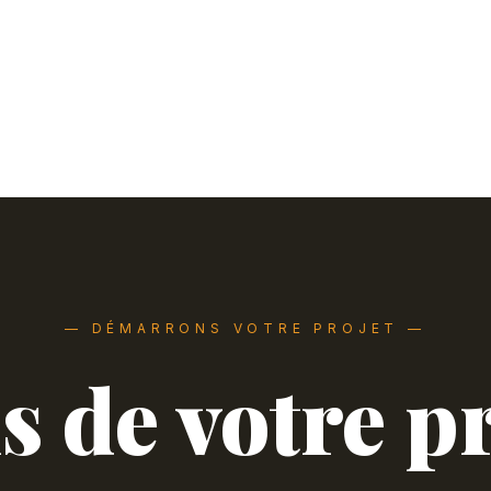
Portail automatique
T
Garde-corps
M
— DÉMARRONS VOTRE PROJET —
s de votre pr