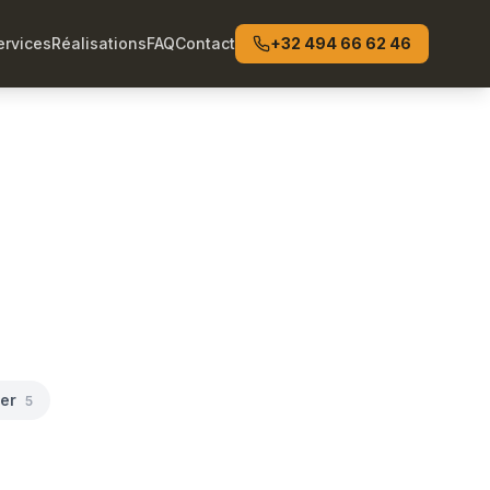
ervices
Réalisations
FAQ
Contact
+32 494 66 62 46
ier
5